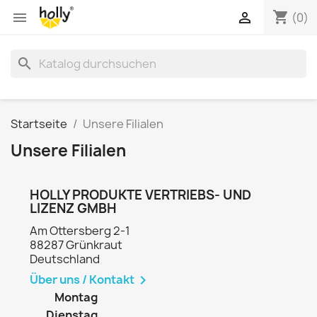
shopping_cart


(0)
search
Startseite
Unsere Filialen
Unsere Filialen
HOLLY PRODUKTE VERTRIEBS- UND
LIZENZ GMBH
Am Ottersberg 2-1
88287 Grünkraut
Deutschland
Über uns / Kontakt

Montag
Dienstag