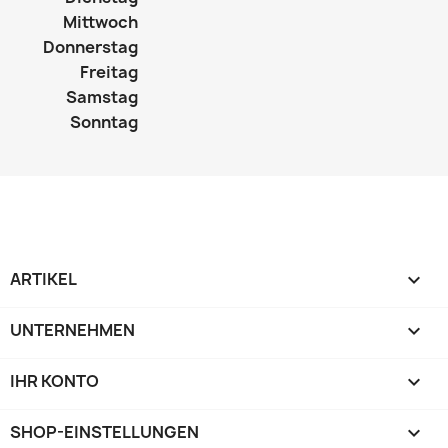
Mittwoch
Donnerstag
Freitag
Samstag
Sonntag
ARTIKEL

UNTERNEHMEN

IHR KONTO

SHOP-EINSTELLUNGEN
keyboard_arrow_down