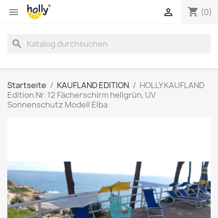
shopping_cart


(0)
search
Startseite
KAUFLAND EDITION
HOLLY KAUFLAND
Edition Nr. 12 Fächerschirm hellgrün, UV
Sonnenschutz Modell Elba