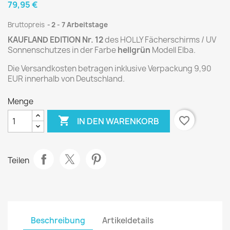
79,95 €
Bruttopreis
2 - 7 Arbeitstage
KAUFLAND EDITION Nr. 12
des HOLLY Fächerschirms / UV
Sonnenschutzes in der Farbe
hellgrün
Modell Elba.
Die Versandkosten betragen inklusive Verpackung 9,90
EUR innerhalb von Deutschland.
Menge

favorite_border
IN DEN WARENKORB
Teilen
Beschreibung
Artikeldetails