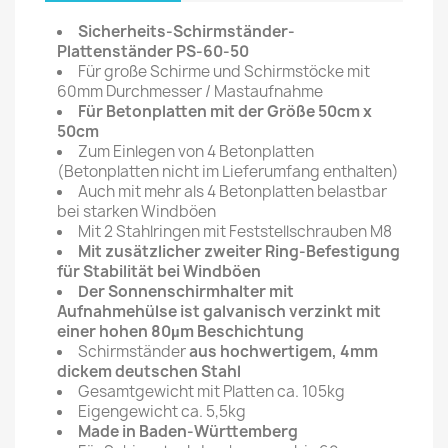
Sicherheits-Schirmständer-
Plattenständer PS-60-50
Für große Schirme und Schirmstöcke mit
60mm Durchmesser / Mastaufnahme
Für Betonplatten mit der Größe 50cm x
50cm
Zum Einlegen von 4 Betonplatten
(Betonplatten nicht im Lieferumfang enthalten)
Auch mit mehr als 4 Betonplatten belastbar
bei starken Windböen
Mit 2 Stahlringen mit Feststellschrauben M8
Mit zusätzlicher zweiter Ring-Befestigung
für Stabilität bei Windböen
Der Sonnenschirmhalter mit
Aufnahmehülse ist galvanisch verzinkt mit
einer hohen 80µm Beschichtung
Schirmständer
aus hochwertigem, 4mm
dickem deutschen Stahl
Gesamtgewicht mit Platten ca. 105kg
Eigengewicht ca. 5,5kg
Made in Baden-Württemberg