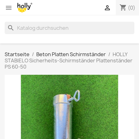
shopping_cart


(0)
search
Startseite
Beton Platten Schirmständer
HOLLY
STABIELO Sicherheits-Schirmständer Plattenständer
PS 60-50