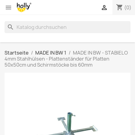
shopping_cart


(0)
search
Startseite
MADE IN BW 1
MADE IN BW - STABIELO
4mm Stahlhülsen - Plattenständer für Platten
50x50cm und Schirmstöcke bis 60mm