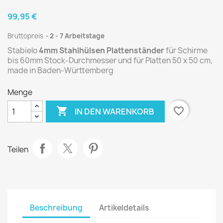
99,95 €
Bruttopreis
2 - 7 Arbeitstage
Stabielo
4mm Stahlhülsen Plattenständer
für Schirme
bis 60mm Stock-Durchmesser und für Platten 50 x 50 cm,
made in Baden-Württemberg
Menge

favorite_border
IN DEN WARENKORB
Teilen
Beschreibung
Artikeldetails