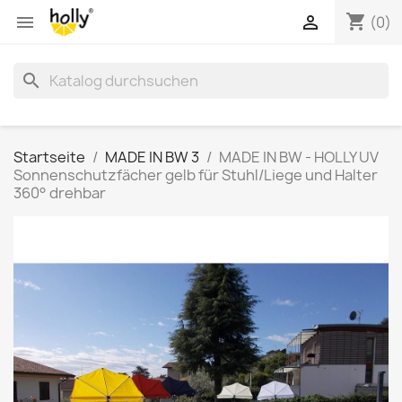
shopping_cart


(0)
search
Startseite
MADE IN BW 3
MADE IN BW - HOLLY UV
Sonnenschutzfächer gelb für Stuhl/Liege und Halter
360° drehbar