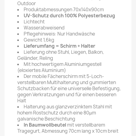
Outdoor
Produktabmessungen 70x140x90cm
UV-Schutz durch 100% Polyesterbezug
Lichtecht
Wasserabweisend
Pflegehinweis: Nur Handwäsche
Gewicht 1,6kg
Lieferumfang = Schirm + Halter
Lieferung ohne Stuhl, Liegen, Balkon,
Geländer, Reling
Mit hochwertigem Aluminiumgestell
(eloxiertes Aluminium)
Der mobile Fächerschirm mit 5-Loch-
verstellbaren Multihalterung und gummierten
Schutzbacken für eine universelle Befestigung,
gegen Verkratzungen und für einen besseren
Halt
Halterung aus glanzverzinktem Stahl mit
hohem Rostschutz durch eine 80µm
galvanische Beschichtung
In Baumwollbeutel
mit verstellbarem
Tragegurt, Abmessung 70cm lang x 10cm breit