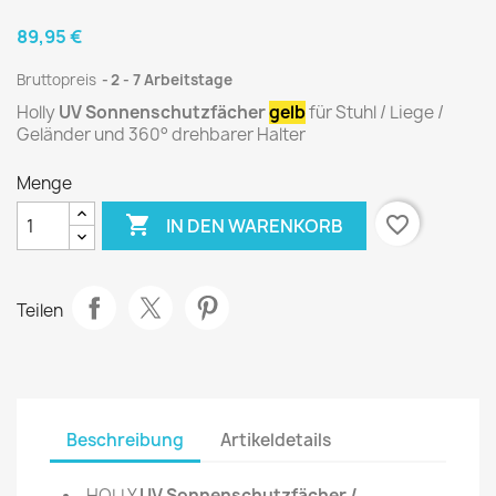
89,95 €
Bruttopreis
2 - 7 Arbeitstage
Holly
UV Sonnenschutzfächer
gelb
für Stuhl / Liege /
Geländer und 360° drehbarer Halter
Menge

favorite_border
IN DEN WARENKORB
Teilen
Beschreibung
Artikeldetails
HOLLY
UV Sonnenschutzfächer /