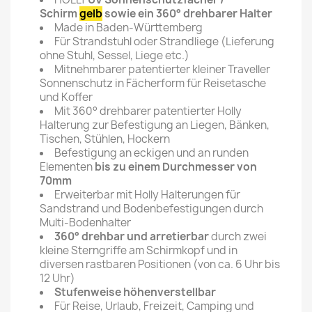
Schirm
gelb
sowie ein 360° drehbarer Halter
Made in Baden-Württemberg
Für Strandstuhl oder Strandliege (Lieferung
ohne Stuhl, Sessel, Liege etc.)
Mitnehmbarer patentierter kleiner Traveller
Sonnenschutz in Fächerform für Reisetasche
und Koffer
Mit 360° drehbarer patentierter Holly
Halterung zur Befestigung an Liegen, Bänken,
Tischen, Stühlen, Hockern
Befestigung an eckigen und an runden
Elementen
bis zu einem Durchmesser von
70mm
Erweiterbar mit Holly Halterungen für
Sandstrand und Bodenbefestigungen durch
Multi-Bodenhalter
360° drehbar und arretierbar
durch zwei
kleine Sterngriffe am Schirmkopf und in
diversen rastbaren Positionen (von ca. 6 Uhr bis
12 Uhr)
Stufenweise höhenverstellbar
Für Reise, Urlaub, Freizeit, Camping und