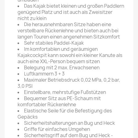
Das Kajak bietet kleinen und großen Paddlern
genügend Platz und ist auch als Zweisitzer
nicht zu klein
Die herausnehmbaren Sitze haben eine
verstellbare Rückenlehne und bieten auch bei
langen Touren einen angenehmen Sitzkomfort
Sehr stabiles Paddel-Kajak
Im komfortablen und geräumigen
Kajakcockpit kann sowohl ein kleiner Kanute als
auch eine XXL-Person bequem sitzen
Belegung mit 2 max. Erwachsenen
Luftkammern 3 + 3
Maximaler Betriebsdruck 0,02 MPa, 0,2 bar,
3,0 PSI
Einstellbare, mehrstufige Fußstützen
Bequemer Sitz aus PE-Schaum mit
komfortabler Rückenlehne
Elastische Seile für die Befestigung des
Gepäcks
Sicherheitshalterungen an Bug und Heck
Griffe für einfaches Umgehen
Sicherheitsgriff auf dem Bug und Heck -