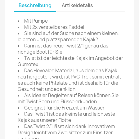
Beschreibung
Artikeldetails
Mit Pumpe
Mit 2x verstellbares Paddel
Sie sind auf der Suche nach einem kleinen,
leichten und platzsparenden Kajak?
Dann ist das neue Twist 2/1 genau das
richtige Boot für Sie
Twist ist der leichteste Kajak im Angebot der
Gumotex
Das Hevealon Material, aus dem das Kajak
neu hergestellt wird, ist PVC-frei, somit enthält
es auch keine Phtalate und ist deshalb für die
Gesundheit unbedenklich
Als idealer Begleiter auf Reisen können Sie
mit Twist Seen und Flüsse erkunden
Geeignet für die Freizeit am Wasser
Das Twist 1 ist das kleinste und leichteste
Kajak aus unserer Flotte
Das Twist 2/1 lässt sich dank innovativem
Design leicht vom Zweisitzer zum Einsitzer
umbauen