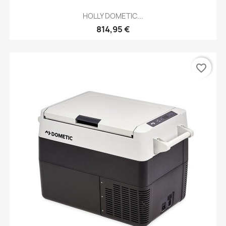
HOLLY DOMETIC...
814,95 €
favorite_border