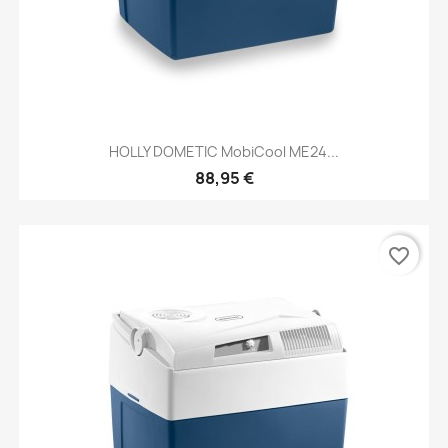
HOLLY DOMETIC MobiCool ME24...
88,95 €
favorite_border