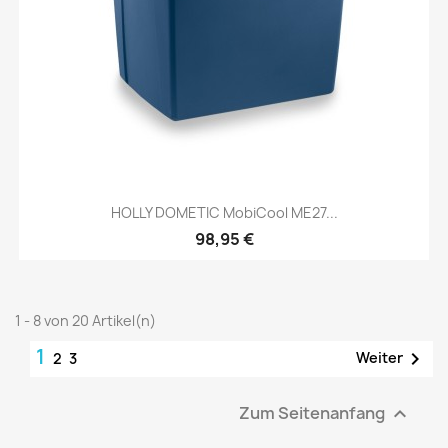
HOLLY DOMETIC MobiCool ME27...
98,95 €
1 - 8 von 20 Artikel(n)
1

Weiter
2
3
Zum Seitenanfang
