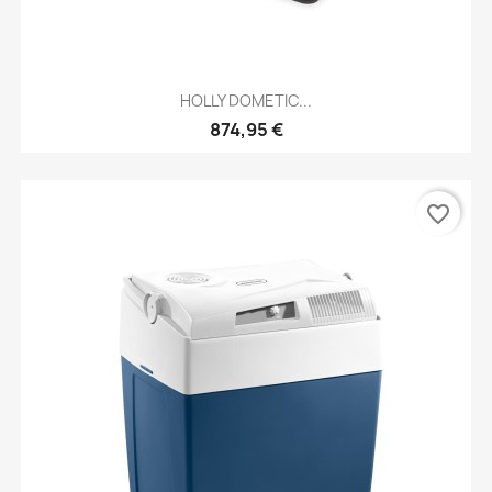
HOLLY DOMETIC...
874,95 €
favorite_border