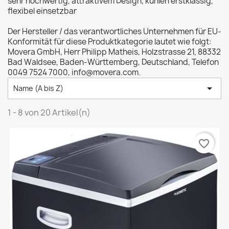
sehr hochwertig, attraktivem Design, kühlen erstklassig,
flexibel einsetzbar
Der Hersteller / das verantwortliches Unternehmen für EU-
Konformität für diese Produktkategorie lautet wie folgt:
Movera GmbH, Herr Philipp Matheis, Holzstrasse 21, 88332
Bad Waldsee, Baden-Württemberg, Deutschland, Telefon
0049 7524 7000, info@movera.com.

Name (A bis Z)
1 - 8 von 20 Artikel(n)
favorite_border