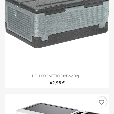
HOLLY DOMETIC FlipBox Big...
42,95 €
favorite_border