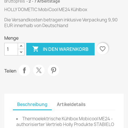
Bruttopreis
2 - 7 Arbeitstage
HOLLY DOMETIC MobiCool ME24 Kühlbox
Die Versandkosten betragen inklusive Verpackung 9,90
EUR innerhalb von Deutschland
Menge

favorite_border
IN DEN WARENKORB
Teilen
Beschreibung
Artikeldetails
Thermoelektrische Kühlbox Mobicool ME24 -
authorisierter Vertrieb Holly Produkte STABIELO