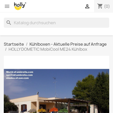
shopping_cart


(0)
search
Startseite
Kühlboxen - Aktuelle Preise auf Anfrage
HOLLY DOMETIC MobiCool ME24 Kühlbox