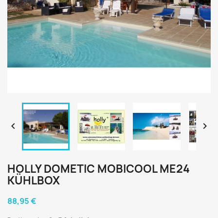


HOLLY DOMETIC MOBICOOL ME24
KÜHLBOX
88,95 €