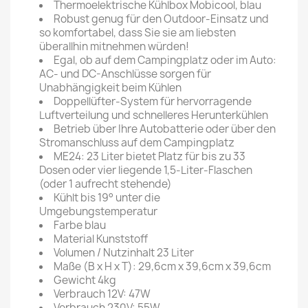
Thermoelektrische Kühlbox Mobicool, blau
Robust genug für den Outdoor-Einsatz und
so komfortabel, dass Sie sie am liebsten
überallhin mitnehmen würden!
Egal, ob auf dem Campingplatz oder im Auto:
AC- und DC-Anschlüsse sorgen für
Unabhängigkeit beim Kühlen
Doppellüfter-System für hervorragende
Luftverteilung und schnelleres Herunterkühlen
Betrieb über Ihre Autobatterie oder über den
Stromanschluss auf dem Campingplatz
ME24: 23 Liter bietet Platz für bis zu 33
Dosen oder vier liegende 1,5-Liter-Flaschen
(oder 1 aufrecht stehende)
Kühlt bis 19° unter die
Umgebungstemperatur
Farbe blau
Material Kunststoff
Volumen / Nutzinhalt 23 Liter
Maße (B x H x T): 29,6cm x 39,6cm x 39,6cm
Gewicht 4kg
Verbrauch 12V: 47W
Verbrauch 230V: 55W